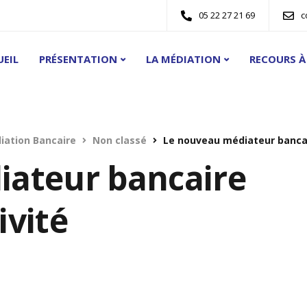
05 22 27 21 69
c
EIL
PRÉSENTATION
LA MÉDIATION
RECOURS À
iation Bancaire
Non classé
Le nouveau médiateur bancair
iateur bancaire
ivité