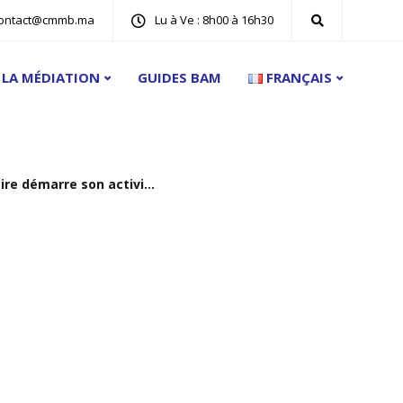
ontact@cmmb.ma
Lu à Ve : 8h00 à 16h30
 LA MÉDIATION
GUIDES BAM
FRANÇAIS
e démarre son activité