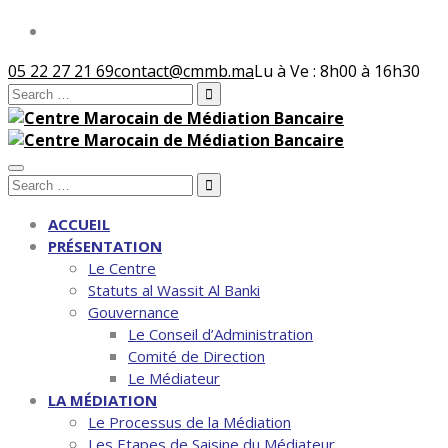
05 22 27 21 69
contact@cmmb.ma
Lu à Ve : 8h00 à 16h30
Search
for:
Search
for:
ACCUEIL
PRÉSENTATION
Le Centre
Statuts al Wassit Al Banki
Gouvernance
Le Conseil d’Administration
Comité de Direction
Le Médiateur
LA MÉDIATION
Le Processus de la Médiation
Les Etapes de Saisine du Médiateur